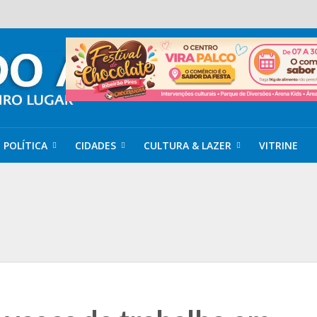
POLÍTICA
CIDADES
CULTURA & LAZER
VITRINE
rá a maior experiência de chocolates Venchi em alto-mar
to de substituir árvores com risco de queda
 embelezam ruas e avenidas no ABC
rae, Loja Colaborativa Junto & Misturado recebe novos expositores em sh