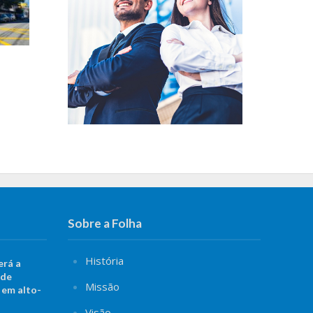
Sobre a Folha
História
erá a
 de
Missão
 em alto-
Visão