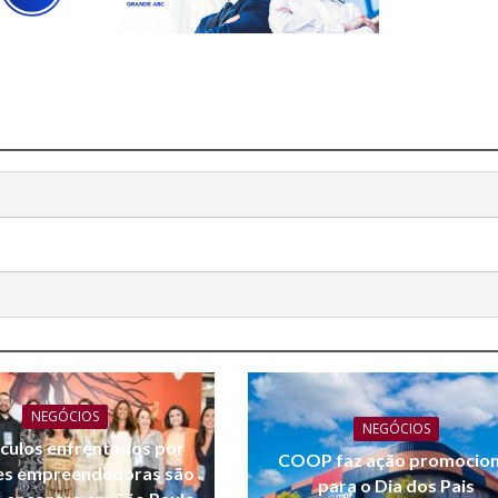
NEGÓCIOS
NEGÓCIOS
culos enfrentados por
COOP faz ação promocion
es empreendedoras são
para o Dia dos Pais