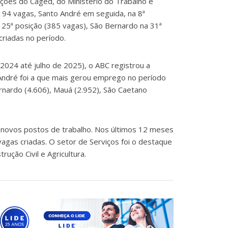
ões do Caged, do Ministério do Trabalho e
94 vagas, Santo André em seguida, na 8ª
25ª posição (385 vagas), São Bernardo na 31ª
riadas no período.
24 até julho de 2025), o ABC registrou a
André foi a que mais gerou emprego no período
nardo (4.606), Mauá (2.952), São Caetano
novos postos de trabalho. Nos últimos 12 meses
agas criadas. O setor de Serviços foi o destaque
rução Civil e Agricultura.