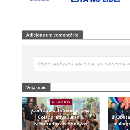
Adicione um comentário
Clique aqui para adicionar um comentário
Veja mais
NEGÓCIOS
Com apoio do Sebrae, Loja
Colaborativa Junto &
Obstá
Misturado recebe novos
mulher