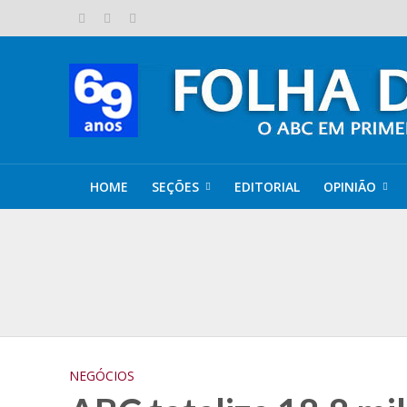
HOME
SEÇÕES
EDITORIAL
OPINIÃO
MSC World Asia te
ABC adere à proje
Floradas de ipês
Com apoio do Seb
NEGÓCIOS