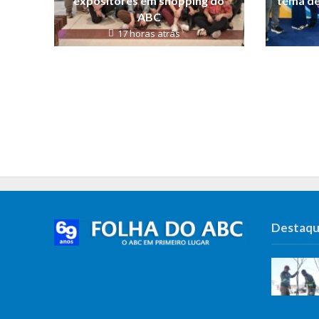
expositores em shopping do
tema de
ABC
17 horas atrás
Destaq