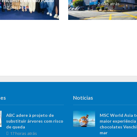
 encontro em São Paulo
2 dias atrás
2 dias atrás
ues
Notícias
ABC adere à projeto de
MSC World Asia t
substituir árvores com risco
maior experiência
de queda
chocolates Venchi
mar
17 horas atrás