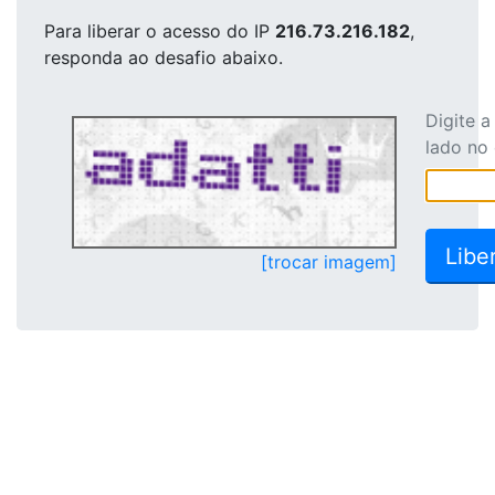
Para liberar o acesso
do IP
216.73.216.182
,
responda ao desafio abaixo.
Digite 
lado no
[trocar imagem]