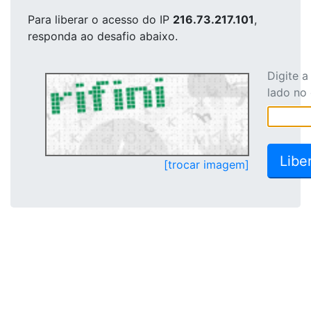
Para liberar o acesso
do IP
216.73.217.101
,
responda ao desafio abaixo.
Digite 
lado no
[trocar imagem]