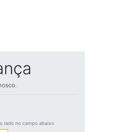
ança
nosco.
ao lado no campo abaixo