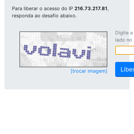
Para liberar o acesso
do IP
216.73.217.81
,
responda ao desafio abaixo.
Digite 
lado no
[trocar imagem]