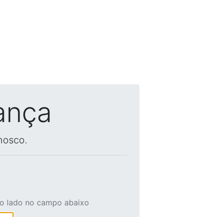
ança
nosco.
ao lado no campo abaixo