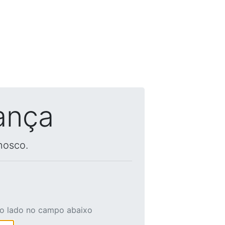
ança
nosco.
ao lado no campo abaixo