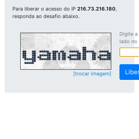
Para liberar o acesso
do IP
216.73.216.180
,
responda ao desafio abaixo.
Digite 
lado no
[trocar imagem]