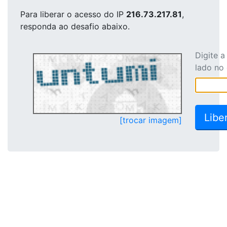
Para liberar o acesso
do IP
216.73.217.81
,
responda ao desafio abaixo.
Digite 
lado no
[trocar imagem]