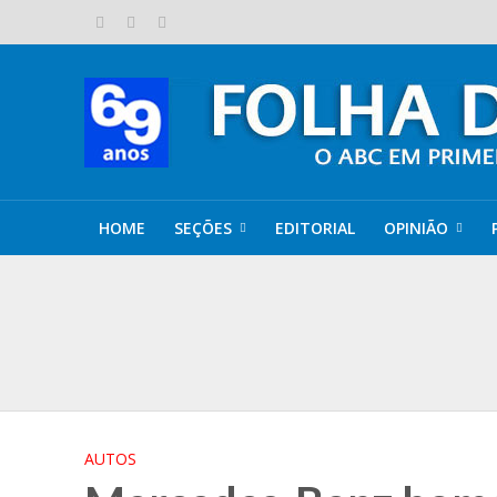
HOME
SEÇÕES
EDITORIAL
OPINIÃO
Água para beber
Festival do Choco
Lei Maria da Penh
Fafy Siqueira cel
AUTOS