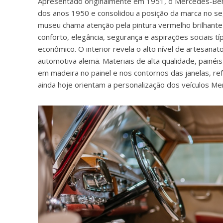
Apresentado originalmente em 1951, o Mercedes‑Benz
dos anos 1950 e consolidou a posição da marca no se
museu chama atenção pela pintura vermelho brilhante
conforto, elegância, segurança e aspirações sociais t
econômico. O interior revela o alto nível de artesan
automotiva alemã. Materiais de alta qualidade, painé
em madeira no painel e nos contornos das janelas, re
ainda hoje orientam a personalização dos veículos M