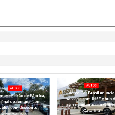
AUTOS
AUTOS
Volvo Car Brasil anuncia
ove Feirão de Fábrica,
parceria com JHSF e hub 
 final de semana, com
carregamentos no Outle
elos com desconto
Catarina
2 semanas atrás