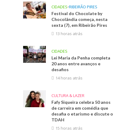
CIDADES
•
RIBEIRÃO PIRES
Festival do Chocolate by
Chocolândia começa, nesta
sexta (7), em Ribeirão Pires
até 12%
13 horas atrás
o ABC
CIDADES
Lei Maria da Penha completa
20 anos entre avanços e
desafios
14 horas atrás
CULTURA & LAZER
Fafy Siqueira celebra 50 anos
de carreira em comédia que
desafia o etarismo e discute o
TDAH
15 horas atrás