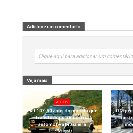
Adicione um comentário
Clique aqui para adicionar um comentário
Veja mais
AUTOS
Fiat 147: 50 anos do modelo que
GM prom
transformou a indústria
neste
automotiva brasileira
mod
5 dias atrás