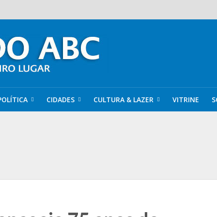
POLÍTICA
CIDADES
CULTURA & LAZER
VITRINE
S
late by Chocolândia começa, nesta sexta (7), em Ribeirão Pires
a completa 20 anos entre avanços e desafios
ebra 50 anos de carreira em comédia que desafia o etarismo e discute o TDA