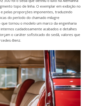
 300 foi o sedã que definiu o luxo na Alemanha
gmento topo de linha. O exemplar em exibição no
 e pelas proporções imponentes, traduzindo
ípicas do período do chamado milagre
ato que tornou o modelo um marco da engenharia
is internos cuidadosamente acabados e detalhes
forçam o caráter sofisticado do sedã, valores que
ercedes‑Benz.